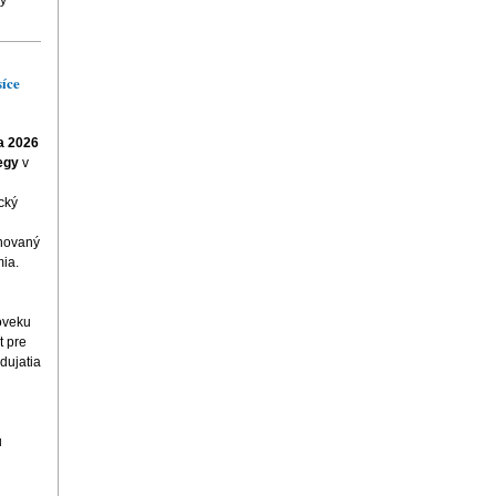
síce
la 2026
egy
v
cký
enovaný
ia.
roveku
t pre
dujatia
u