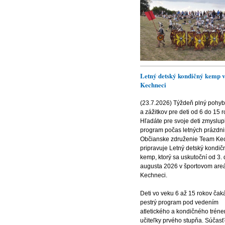
Letný detský kondičný kemp 
Kechneci
(23.7.2026) Týždeň plný pohyb
a zážitkov pre deti od 6 do 15 r
Hľadáte pre svoje deti zmyslup
program počas letných prázdn
Občianske združenie Team Ke
pripravuje Letný detský kondič
kemp, ktorý sa uskutoční od 3. 
augusta 2026 v športovom areá
Kechneci.
Deti vo veku 6 až 15 rokov čak
pestrý program pod vedením
atletického a kondičného tréne
učiteľky prvého stupňa. Súčas