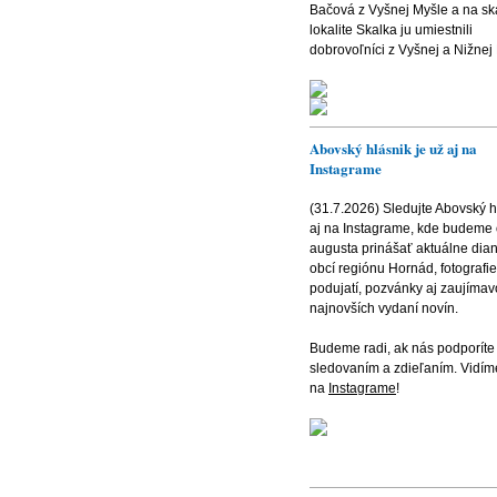
Bačová z Vyšnej Myšle a na sk
lokalite Skalka ju umiestnili
dobrovoľníci z Vyšnej a Nižnej
Abovský hlásnik je už aj na
Instagrame
(31.7.2026) Sledujte Abovský h
aj na Instagrame, kde budeme
augusta prinášať aktuálne dian
obcí regiónu Hornád, fotografie
podujatí, pozvánky aj zaujímavo
najnovších vydaní novín.
Budeme radi, ak nás podporíte
sledovaním a zdieľaním. Vidím
na
Instagrame
!