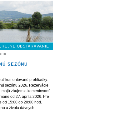
EREJNÉ OBSTARÁVANIE
onu
TNÚ SEZÓNU
ovať komentované prehliadky.
tnú sezónu 2026. Rezervácie
oré majú záujem o komentovanú
ímané od 27. apríla 2026. Pre
e od 15:00 do 20:00 hod.
ónu a života dávnych