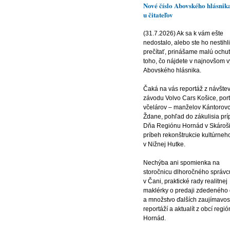
Nové číslo Abovského hlásnika
u čitateľov
(31.7.2026) Ak sa k vám ešte
nedostalo, alebo ste ho nestihli
prečítať, prinášame malú ochu
toho, čo nájdete v najnovšom 
Abovského hlásnika.
Čaká na vás reportáž z návšte
závodu Volvo Cars Košice, port
včelárov – manželov Kántorov
Ždane, pohľad do zákulisia prí
Dňa Regiónu Hornád v Skároši
príbeh rekonštrukcie kultúrne
v Nižnej Hutke.
Nechýba ani spomienka na
storočnicu dlhoročného správc
v Čani, praktické rady realitnej
maklérky o predaji zdedeného
a množstvo ďalších zaujímavost
reportáží a aktualít z obcí regi
Hornád.