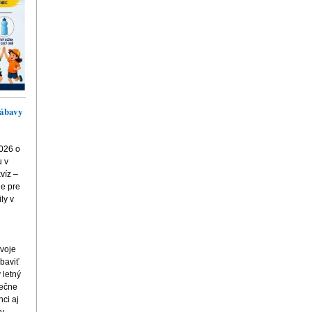
zábavy
2026 o
u v
víz –
e pre
ily v
svoje
abaviť
 letný
dečne
nci aj
vy