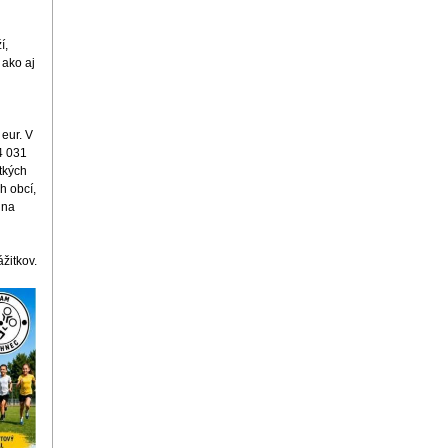
í,
 ako aj
eur. V
4 031
tkých
h obcí,
ť na
žitkov.