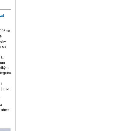
kal
2026 sa
ej
veký
e sa
a,
ium
šetkým
llegium
 i
ríprave
l
 a
 obce i