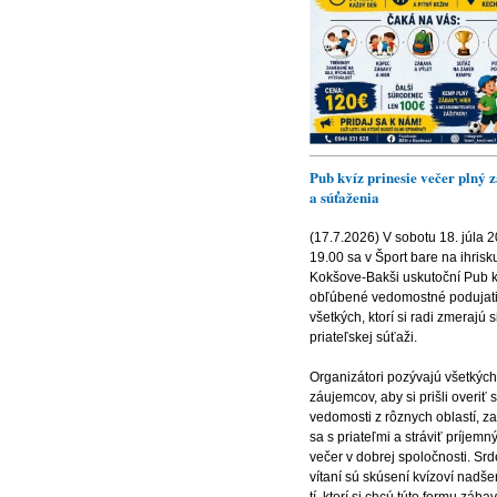
Pub kvíz prinesie večer plný 
a súťaženia
(17.7.2026) V sobotu 18. júla 
19.00 sa v Šport bare na ihrisk
Kokšove-Bakši uskutoční Pub k
obľúbené vedomostné podujati
všetkých, ktorí si radi zmerajú s
priateľskej súťaži.
Organizátori pozývajú všetkých
záujemcov, aby si prišli overiť 
vedomosti z rôznych oblastí, z
sa s priateľmi a stráviť príjemný
večer v dobrej spoločnosti. Sr
vítaní sú skúsení kvízoví nadše
tí, ktorí si chcú túto formu zába