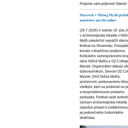
Prajeme vám príjemné čítanie!
Starovek v Nižnej Myšli prilá
množstvo návštevníkov
(26.7.2026) V sobotu 18. júla 
v archeologickej lokalite v Nižn
Myšli uskutočnil najväčší staro
festival na Slovensku. Podujati
konalo s finančnou podporou
Košického samosprávneho kraj
obce Nižná Myšľa a OZ Colleg
Myssle. Organizátori ďakujú v
dobrovoľníkom, členom OZ Co
Myssle, DHZ Nižná Myšľa,
poslancom, parkovaciemu tímu
všetkým, ktorí sa podieľali na p
a bezproblémovom priebehu
podujatia. Festival opäť potvrdi
význam archeologickej lokality
úspešne prispel k zviditeľneniu
jej jedinečného historického
dedičstva.