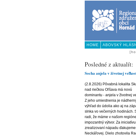
HOME
ABOVSKÝ HLÁS
KONTAKT
[h
Posledné z aktualít:
Socha anjela v životnej veľkos
(2.8.2026) Pôvabná lokalita Sk
nad riečkou Oľšava má novú
dominantu - anjela v životnej ve
Z jeho umiestnenia je nádhern
výhľad do údolia ako aj na zá
slnka vo večerných hodinách.
radi, že máme v našom regióne
impozantný výtvor. Za iniciatívu
zrealizovaní nápadu ďakujeme
Neckářovej. Dielo zhotovila R