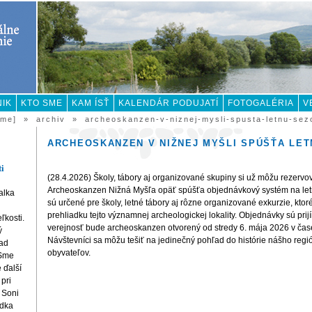
NIK
KTO SME
KAM ÍSŤ
KALENDÁR PODUJATÍ
FOTOGALÉRIA
V
ome]
»
archiv
»
archeoskanzen-v-niznej-mysli-spusta-letnu-sez
ARCHEOSKANZEN V NIŽNEJ MYŠLI SPÚŠŤA LE
ti
(28.4.2026) Školy, tábory aj organizované skupiny si už môžu rezerv
Archeoskanzen Nižná Myšľa opäť spúšťa objednávkový systém na le
alka
sú určené pre školy, letné tábory aj rôzne organizované exkurzie, kt
prehliadku tejto významnej archeologickej lokality. Objednávky sú prij
ľkosti.
verejnosť bude archeoskanzen otvorený od stredy 6. mája 2026 v čas
ý
Návštevníci sa môžu tešiť na jedinečný pohľad do histórie nášho regi
pad
obyvateľov.
 Sme
 ďalší
 pri
 Soni
adka