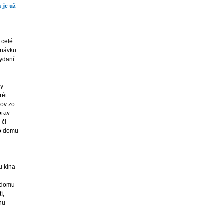
 je už
 celé
tnávku
vydaní
vy
rét
cov zo
prav
 či
ho domu
u kina
 domu
í,
ónu