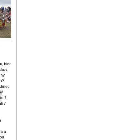
v
u, hier
okov.
lný
in?
chnec
ný
do 7.
li v
á
ra a
ťou