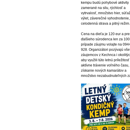
kempu budú pohybové aktivity
zamerané na silu, rýchlosť a
vytrvalosť, množstvo hier, súťaž
výlet, záverečné vyhodnotenie,
celodenná strava a pitný režim.
Cena na dieťa je 120 eur a pre
ďalšieho súrodenca len za 100 
prípade záujmu volajte na 094
928. Organizátori pozývajú vše
záujemcov z Kechnca i okolitýc
aby využili túto letnú príležitos
aktívne trávenie voľného času,
získanie nových kamarátov a
množstvo nezabudnuteľných zá