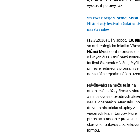
vyskúšať po prvý raz.
Starovek ožije v Nižnej Myšli.
Historický festival očakáva ti
návštevníkov
(12.7.2026) Už v sobotu
18. jú
sa archeologická lokalita
Várh
Nižnej Myšli
opäť prenesie do
dávnych čias. Obľúbený histori
festival Starovek v Nižnej Myšli
prinesie jedinečný program v
najstarším dejinám nášho územ
Návštevníci sa môžu tešiť na
autentické ukážky života v sta
a množstvo sprievodných aktiví
deti aj dospelých. Atmosféru po
dotvoria historické skupiny z
viacerých krajín Európy, ktoré
predstavia obdobie praveku a
staroveku pútavou a zážitkovo
formou.