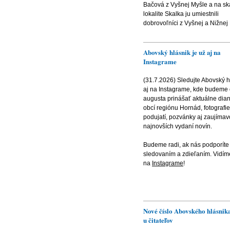
Bačová z Vyšnej Myšle a na sk
lokalite Skalka ju umiestnili
dobrovoľníci z Vyšnej a Nižnej
Abovský hlásnik je už aj na
Instagrame
(31.7.2026) Sledujte Abovský h
aj na Instagrame, kde budeme
augusta prinášať aktuálne dian
obcí regiónu Hornád, fotografie
podujatí, pozvánky aj zaujímavo
najnovších vydaní novín.
Budeme radi, ak nás podporíte
sledovaním a zdieľaním. Vidím
na
Instagrame
!
Nové číslo Abovského hlásnika
u čitateľov