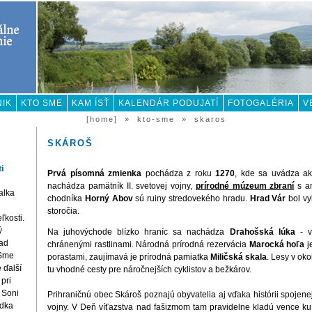
NIK
KTO SME
KAM ÍSŤ
KALENDÁR PODUJATÍ
FOTOGALÉRIA
V
[home]
»
kto-sme
»
skaros
SKÁROŠ
ti
Prvá písomná zmienka
pochádza z roku
1270
, kde sa uvádza a
nachádza pamätník II. svetovej vojny,
prírodné múzeum zbraní
s am
alka
chodníka
Horný Abov
sú ruiny stredovekého hradu.
Hrad Vár
bol vy
storočia.
ľkosti.
ý
Na juhovýchode blízko hraníc sa nachádza
Drahošská lúka
- v
pad
chránenými rastlinami. Národná prírodná rezervácia
Marocká hoľa
j
 Sme
porastami, zaujímavá je prírodná pamiatka
Miličská skala
. Lesy v ok
 ďalší
tu vhodné cesty pre náročnejších cyklistov a bežkárov.
 pri
 Soni
Prihraničnú obec Skároš poznajú obyvatelia aj vďaka histórii spojene
adka
vojny. V Deň víťazstva nad fašizmom tam pravidelne kladú vence k