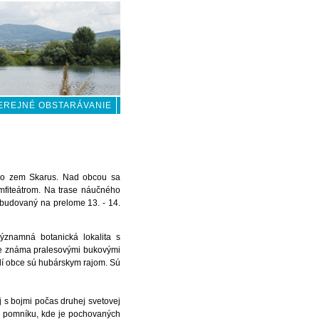
EREJNÉ OBSTARÁVANIE
ko zem Skarus. Nad obcou sa
fiteátrom. Na trase náučného
budovaný na prelome 13. - 14.
ýznamná botanická lokalita s
e známa pralesovými bukovými
olí obce sú hubárskym rajom. Sú
j s bojmi počas druhej svetovej
u pomníku, kde je pochovaných