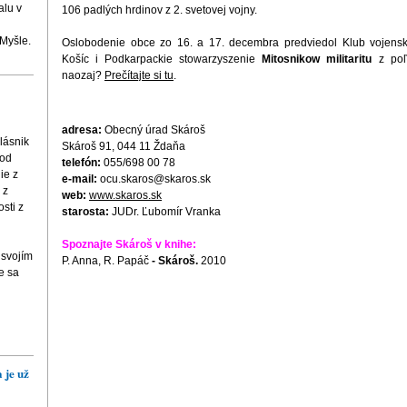
alu v
106 padlých hrdinov z 2. svetovej vojny.
 Myšle.
Oslobodenie obce zo 16. a 17. decembra predviedol Klub vojensk
Košíc i Podkarpackie stowarzyszenie
Mitosnikow militaritu
z poľ
naozaj?
Prečítajte si tu
.
adresa:
Obecný úrad Skároš
lásnik
Skároš 91, 044 11 Ždaňa
 od
telefón:
055/698 00 78
ie z
e-mail:
ocu.skaros@skaros.sk
 z
web:
www.skaros.sk
sti z
starosta:
JUDr. Ľubomír Vranka
Spoznajte Skároš v knihe:
 svojím
P. Anna, R. Papáč
- Skároš.
2010
e sa
 je už