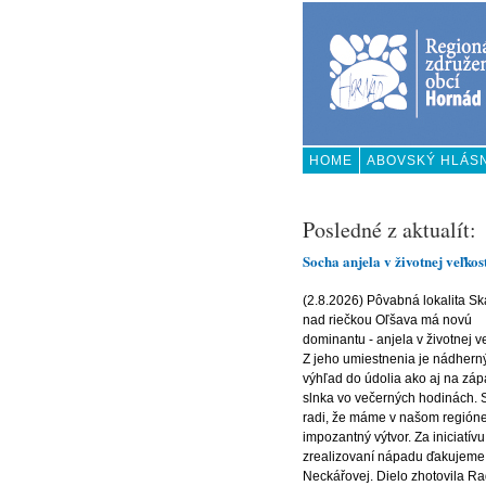
HOME
ABOVSKÝ HLÁS
KONTAKT
Posledné z aktualít:
Socha anjela v životnej veľkos
(2.8.2026) Pôvabná lokalita Sk
nad riečkou Oľšava má novú
dominantu - anjela v životnej ve
Z jeho umiestnenia je nádhern
výhľad do údolia ako aj na zá
slnka vo večerných hodinách.
radi, že máme v našom regióne
impozantný výtvor. Za iniciatívu
zrealizovaní nápadu ďakujeme
Neckářovej. Dielo zhotovila R