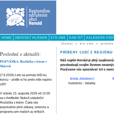
HOME
ABOVSKÝ HLÁSNIK
KTO SME
KAM ÍSŤ
KALENDÁR POD
KONTAKT
[home]
»
kto-sme
»
pribehy
Posledné z aktualít:
PRÍBEHY ĽUDÍ Z REGIÓNU
Náš región Hornád je plný zaujímavých
POZVÁNKA: Rozlúčka s letom v
povzbudzujú svojím životom ostatnýc
Skároši
Pozývame vás spoznávať ich s nami. 
(7.8.2026) Leto sa pomaly blíži ku
bratia Jakabovci
koncu – príďte si ho preto ešte naplno
hudobníci - Valaliky
užiť!
V sobotu 15. augusta 2026 od 15:00
sa v Amfiteátri Skároš uskutoční
Rozlúčka s letom. Čaká vás
popoludnie plné zábavy, smiechu a
programu pre malých aj veľkých.