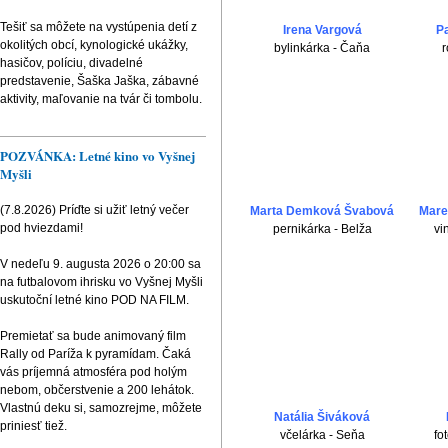
Tešiť sa môžete na vystúpenia detí z
Irena Vargová
P
okolitých obcí, kynologické ukážky,
bylinkárka - Čaňa
r
hasičov, políciu, divadelné
predstavenie, Šaška Jaška, zábavné
aktivity, maľovanie na tvár či tombolu.
POZVÁNKA: Letné kino vo Vyšnej
Myšli
(7.8.2026) Príďte si užiť letný večer
Marta Demková Švabová
Mare
pod hviezdami!
pernikárka - Belža
vi
V nedeľu 9. augusta 2026 o 20:00 sa
na futbalovom ihrisku vo Vyšnej Myšli
uskutoční letné kino POD NA FILM.
Premietať sa bude animovaný film
Rally od Paríža k pyramídam. Čaká
vás príjemná atmosféra pod holým
nebom, občerstvenie a 200 lehátok.
Vlastnú deku si, samozrejme, môžete
Natália Šiváková
priniesť tiež.
včelárka - Seňa
fo