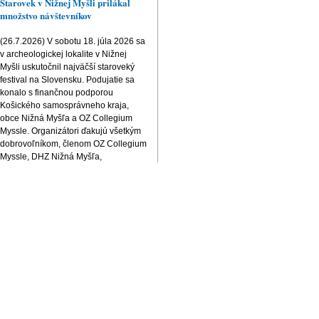
Starovek v Nižnej Myšli prilákal
množstvo návštevníkov
(26.7.2026) V sobotu 18. júla 2026 sa
v archeologickej lokalite v Nižnej
Myšli uskutočnil najväčší staroveký
festival na Slovensku. Podujatie sa
konalo s finančnou podporou
Košického samosprávneho kraja,
obce Nižná Myšľa a OZ Collegium
Myssle. Organizátori ďakujú všetkým
dobrovoľníkom, členom OZ Collegium
Myssle, DHZ Nižná Myšľa,
poslancom, parkovaciemu tímu i
všetkým, ktorí sa podieľali na príprave
a bezproblémovom priebehu
podujatia. Festival opäť potvrdil
význam archeologickej lokality a
úspešne prispel k zviditeľneniu obce i
jej jedinečného historického
dedičstva.
Letný detský kondičný kemp v
Kechneci