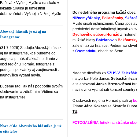
Bačová z Vyšnej Myšle a na skalu v
lokalite Skalka ju umiestnili
Do nedeľného programu každá obec p
dobrovoľníci z Vyšnej a Nižnej Myšle.
Nižnomyšľanky
,
Poliančanky
,
Skáro
Myšle sršali optimizmom. Čaňa „postavi
predviedol desaťminútový úryvok zo 
Abovský hlásnik je už aj na
Dychového súboru Hornád
z Trstenéh
Instagrame
mužské hlasy
Bakšanov
a
Bakšansky
zaleteli až za hranice. Pódium sa chve
(31.7.2026) Sledujte Abovský hlásnik
z
Csemadoku
, oboch zo Sene.
aj na Instagrame, kde budeme od
augusta prinášať aktuálne dianie z
obcí regiónu Hornád, fotografie z
podujatí, pozvánky aj zaujímavosti z
Nadané dievčatá zo
SZUŠ V. Železňá
najnovších vydaní novín.
na tyči tzv. Pole dance.
Sebastián Ivan
a talentovaná
Janka Brestovičová
hus
Budeme radi, ak nás podporíte svojím
návštevníci vychutnali koncert country 
sledovaním a zdieľaním. Vidíme sa
na
Instagrame
!
O oslavách regiónu Hornád písali aj
ko
Ždane
Jána Kokardu
a Skároša
Ľubo
TU
.
FOTOGALÉRIA fotiek na stránke obce
Nové číslo Abovského hlásnika je už
u čitateľov