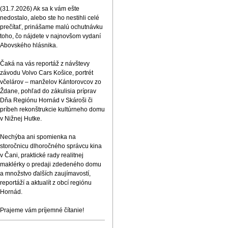
(31.7.2026) Ak sa k vám ešte
nedostalo, alebo ste ho nestihli celé
prečítať, prinášame malú ochutnávku
toho, čo nájdete v najnovšom vydaní
Abovského hlásnika.
Čaká na vás reportáž z návštevy
závodu Volvo Cars Košice, portrét
včelárov – manželov Kántorovcov zo
Ždane, pohľad do zákulisia príprav
Dňa Regiónu Hornád v Skároši či
príbeh rekonštrukcie kultúrneho domu
v Nižnej Hutke.
Nechýba ani spomienka na
storočnicu dlhoročného správcu kina
v Čani, praktické rady realitnej
maklérky o predaji zdedeného domu
a množstvo ďalších zaujímavostí,
reportáží a aktualít z obcí regiónu
Hornád.
Prajeme vám príjemné čítanie!