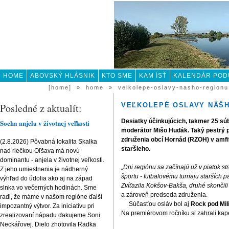
HOME
ABOVSKÝ HLÁSNIK
KTO SME
KAM ÍSŤ
KALENDÁR POD
KONTAKT
[home]
»
home
»
velkolepe-oslavy-nasho-regionu
Posledné z aktualít:
VEĽKOLEPÉ OSLAVY NÁŠ
Desiatky účinkujúcich, takmer 25 súbo
Socha anjela v životnej veľkosti
moderátor Mišo Hudák. Taký pestrý p
združenia obcí Hornád (RZOH) v amfit
(2.8.2026) Pôvabná lokalita Skalka
staršieho.
nad riečkou Oľšava má novú
dominantu - anjela v životnej veľkosti.
„Dni regiónu sa začínajú už v piatok s
Z jeho umiestnenia je nádherný
športu - futbalovému turnaju starších 
výhľad do údolia ako aj na západ
Zvíťazila Kokšov-Bakša, druhé skončili 
slnka vo večerných hodinách. Sme
a zároveň predseda združenia.
radi, že máme v našom regióne ďalší
Súčasťou osláv bol aj
Rock pod Mi
impozantný výtvor. Za iniciatívu pri
Na premiérovom ročníku si zahrali kap
zrealizovaní nápadu ďakujeme Soni
Neckářovej. Dielo zhotovila Radka